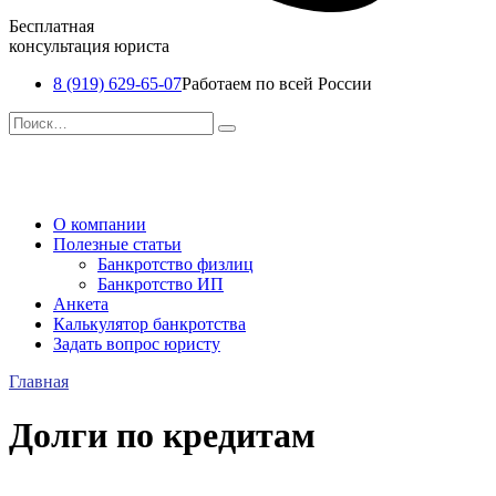
Бесплатная
консультация юриста
8 (919) 629-65-07
Работаем по всей России
Перейти
Search
к
for:
содержанию
О компании
Полезные статьи
Банкротство физлиц
Банкротство ИП
Анкета
Калькулятор банкротства
Задать вопрос юристу
Главная
Долги по кредитам