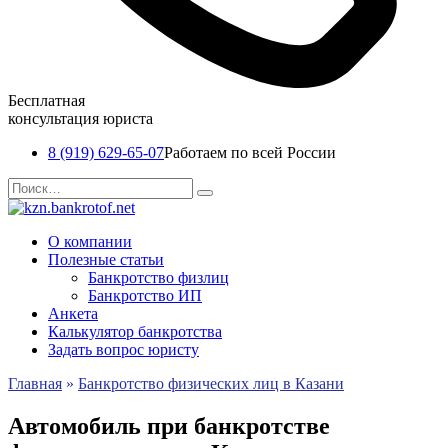
Бесплатная
консультация юриста
8 (919) 629-65-07
Работаем по всей России
Перейти
Search
к
for:
содержанию
О компании
Полезные статьи
Банкротство физлиц
Банкротство ИП
Анкета
Калькулятор банкротства
Задать вопрос юристу
Главная
»
Банкротство физических лиц в Казани
Автомобиль при банкротстве