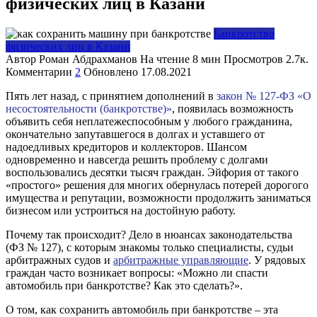
физических лиц в Казани
Банкротство
физических лиц в Казани
Автор
Роман Абдрахманов
На чтение
8 мин
Просмотров
2.7к.
Комментарии
2
Обновлено
17.08.2021
Пять лет назад, с принятием дополнений в
закон № 127-ФЗ «О
несостоятельности (банкротстве)»
, появилась возможность
объявить себя неплатежеспособным у любого гражданина,
окончательно запутавшегося в долгах и уставшего от
надоедливых кредиторов и коллекторов. Шансом
одновременно и навсегда решить проблему с долгами
воспользовались десятки тысяч граждан. Эйфория от такого
«простого» решения для многих обернулась потерей дорогого
имущества и репутации, возможности продолжить заниматься
бизнесом или устроиться на достойную работу.
Почему так происходит? Дело в нюансах законодательства
(ФЗ № 127), с которым знакомы только специалисты, судьи
арбитражных судов и
арбитражные управляющие
. У рядовых
граждан часто возникает вопросы: «Можно ли спасти
автомобиль при банкротстве? Как это сделать?».
О том, как сохранить автомобиль при банкротстве – эта