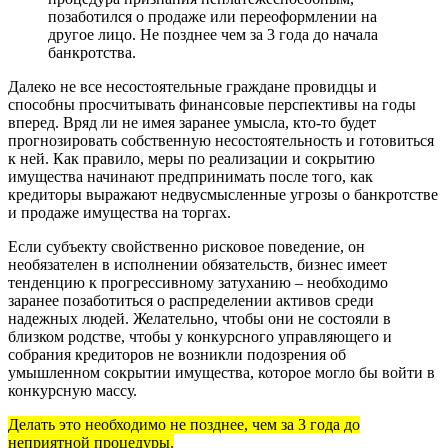
позаботился о продаже или переоформлении на
другое лицо. Не позднее чем за 3 года до начала
банкротства.
Далеко не все несостоятельные граждане провидцы и
способны просчитывать финансовые перспективы на годы
вперед. Вряд ли не имея заранее умысла, кто-то будет
прогнозировать собственную несостоятельность и готовиться
к ней. Как правило, меры по реализации и сокрытию
имущества начинают предпринимать после того, как
кредиторы выражают недвусмысленные угрозы о банкротстве
и продаже имущества на торгах.
Если субъекту свойственно рисковое поведение, он
необязателен в исполнении обязательств, бизнес имеет
тенденцию к прогрессивному затуханию – необходимо
заранее позаботиться о распределении активов среди
надежных людей. Желательно, чтобы они не состояли в
близком родстве, чтобы у конкурсного управляющего и
собрания кредиторов не возникли подозрения об
умышленном сокрытии имущества, которое могло бы войти в
конкурсную массу.
Делать это необходимо не позднее, чем за 3 года до
неприятной процедуры.