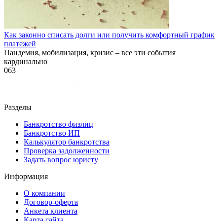
Как законно списать долги или получить комфортный график
платежей
Пандемия, мобилизация, кризис – все эти события
кардинально
0
63
Разделы
Банкротство физлиц
Банкротство ИП
Калькулятор банкротства
Проверка задолженности
Задать вопрос юристу
Информация
О компании
Договор-оферта
Анкета клиента
Карта сайта