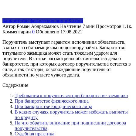
Банкротство физических лиц в Казани
Автор
Роман Абдрахманов
На чтение
7 мин
Просмотров
1.1к.
Комментарии
0
Обновлено
17.08.2021
Поручитель выступает гарантом исполнения обязательств,
взятых на себя заемщиком по договору займа. Банкротство
титульного заемщика может стать тяжелым ударом для
поручителя. В статье рассмотрены обстоятельства дела о
банкротстве, при которых договор поручительства остается в
силе, а так факторы, освобождающие поручителя от
обязанности по уплате чужого долга.
Содержание
Требования к поручителям при банкротстве заемщика
При банкротстве физического лица
При банкротстве юридического лица
В каких случаях поручитель может избежать выплаты
по кредиту
На что обратить внимание при подписании договора
поручительства
Судебная практика