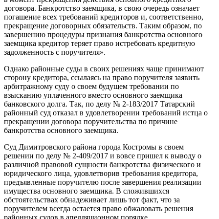
договора. Банкротство заемщика, в свою очередь означает
погашение всех требований кредиторов и, соответственно,
прекращение договорных обязательств. Таким образом, по
завершению процедуры признания банкротства основного
заемщика кредитор теряет право истребовать кредитную
задолженность с поручителя».
Однако районные суды в своих решениях чаще принимают
сторону кредитора, ссылаясь на право поручителя заявить
арбитражному суду о своем будущем требовании по
взысканию уплаченного вместо основного заемщика
банковского долга. Так, по делу № 2-183/2017 Татарский
районный суд отказал в удовлетворении требований истца о
прекращении договора поручительства по причине
банкротства основного заемщика.
Суд Димитровского района города Костромы в своем
решении по делу № 2-409/2017 и вовсе пришел к выводу о
различной правовой сущности банкротства физического и
юридического лица, удовлетворив требования кредитора,
предъявленные поручителю после завершения реализации
имущества основного заемщика. В сложившихся
обстоятельствах обнадеживает лишь тот факт, что за
поручителем всегда остается право обжаловать решения
районных судов в апелляционном порядке.