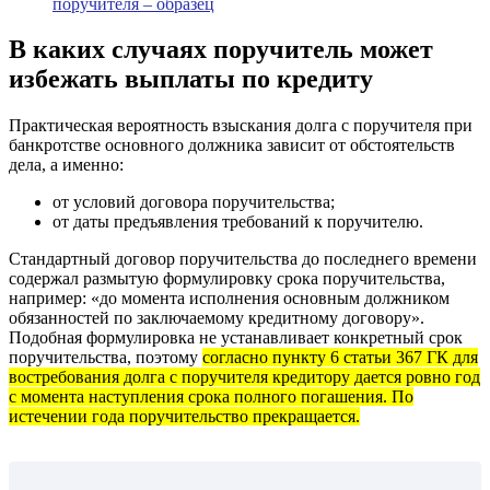
поручителя – образец
В каких случаях поручитель может
избежать выплаты по кредиту
Практическая вероятность взыскания долга c поручителя при
банкротстве основного должника зависит от обстоятельств
дела, а именно:
от условий договора поручительства;
от даты предъявления требований к поручителю.
Стандартный договор поручительства до последнего времени
содержал размытую формулировку срока поручительства,
например: «до момента исполнения основным должником
обязанностей по заключаемому кредитному договору».
Подобная формулировка не устанавливает конкретный срок
поручительства, поэтому
согласно пункту 6 статьи 367 ГК для
востребования долга с поручителя кредитору дается ровно год
с момента наступления срока полного погашения. По
истечении года поручительство прекращается.