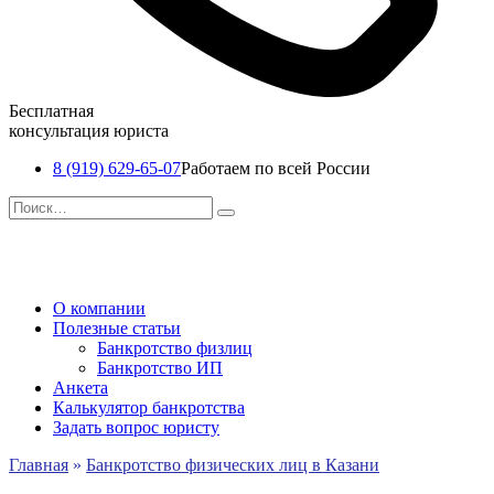
Бесплатная
консультация юриста
8 (919) 629-65-07
Работаем по всей России
Перейти
Search
к
for:
содержанию
О компании
Полезные статьи
Банкротство физлиц
Банкротство ИП
Анкета
Калькулятор банкротства
Задать вопрос юристу
Главная
»
Банкротство физических лиц в Казани