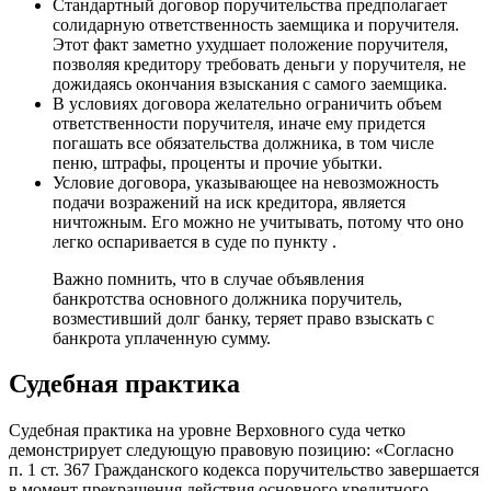
Стандартный договор поручительства предполагает
солидарную ответственность заемщика и поручителя.
Этот факт заметно ухудшает положение поручителя,
позволяя кредитору требовать деньги у поручителя, не
дожидаясь окончания взыскания с самого заемщика.
В условиях договора желательно ограничить объем
ответственности поручителя, иначе ему придется
погашать все обязательства должника, в том числе
пеню, штрафы, проценты и прочие убытки.
Условие договора, указывающее на невозможность
подачи возражений на иск кредитора, является
ничтожным. Его можно не учитывать, потому что оно
легко оспаривается в суде по пункту
.
Важно помнить, что в случае объявления
банкротства основного должника поручитель,
возместивший долг банку, теряет право взыскать с
банкрота уплаченную сумму.
Судебная практика
Судебная практика на уровне Верховного суда четко
демонстрирует следующую правовую позицию: «Согласно
п. 1 ст. 367 Гражданского кодекса поручительство завершается
в момент прекращения действия основного кредитного