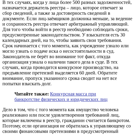
В тех случаях, когда у лица более 500 разных задолженностей,
назначается держатель реестра – лицо, которое отвечает за
сбор сведений, а также за достоверность сведений в
документе. Если лиц-заёмщиков должника меньше, за ведение
и сохранность реестра отвечает арбитражный управляющий.
Для того чтобы войти в реестр необходимо соблюдать сроки,
предусмотренные законодательством. У взыскателя есть 30
календарных дней, на то, чтобы заявить свои требования.
Срок начинается с того момента, как учреждение узнало или
могло узнать о подаче иска о несостоятельности в суд.
Законодатель не берёт во внимание тот факт, откуда
организация узнала о наличии такого дела в суде. В тех
случаях, когда проводится конкурсное производство, на
предъявление претензий выделяется 60 дней. Обратите
внимание, пропуск указанного срока сводит на нет все
попытки взыскать долг.
Читайте также:
Конкурсная масса при
банкротстве физических и юридических лиц
Дело в том, что с того момента как имущество человека
реализовано или после удовлетворения требований лиц,
которые включены в реестр, гражданин считается банкротом.
Поэтому, если организация не обратилась к управляющему со
своими финансовыми претензиями в предусмотренный