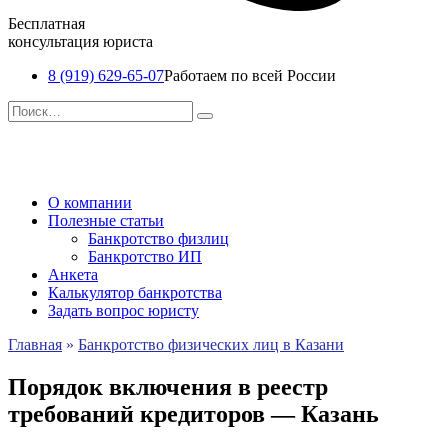
Бесплатная
консультация юриста
8 (919) 629-65-07
Работаем по всей России
Перейти
Search
к
for:
содержанию
О компании
Полезные статьи
Банкротство физлиц
Банкротство ИП
Анкета
Калькулятор банкротства
Задать вопрос юристу
Главная
»
Банкротство физических лиц в Казани
Порядок включения в реестр
требований кредиторов — Казань