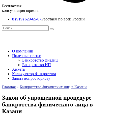
Бесплатная
консультация юриста
8 (919) 629-65-07
Работаем по всей России
Перейти
Search
к
for:
содержанию
О компании
Полезные статьи
Банкротство физлиц
Банкротство ИП
Анкета
Калькулятор банкротства
Задать вопрос юристу
Главная
»
Банкротство физических лиц в Казани
Закон об упрощенной процедуре
банкротства физического лица в
Казани