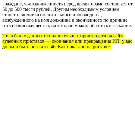
граждане, чья задолженность перед кредиторами составляет от
50 до 500 тысяч рублей. Другим необходимым условием
станет наличие исполнительного производства,
возбужденного на имя должника и оконченного по причине
отсутствия имущества, на которое можно обратить взыскание.
Т.е. в банке данных исполнительных производств на сайте
судебных приставов — окончания или прекращения ИП у вас
должно быть по статье 46. Как показано на рисунке.