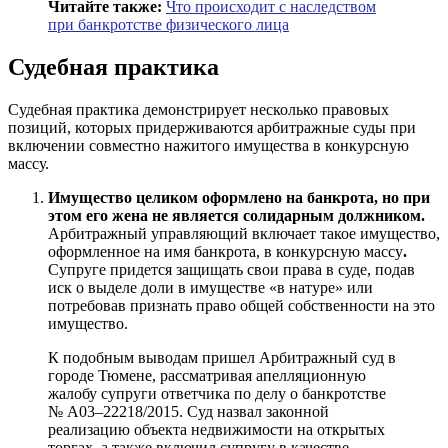
Читайте также:
Что происходит с наследством
при банкротстве физического лица
Судебная практика
Судебная практика демонстрирует несколько правовых
позиций, которых придерживаются арбитражные суды при
включении совместно нажитого имущества в конкурсную
массу.
Имущество целиком оформлено на банкрота, но при
этом его жена не является солидарным должником.
Арбитражный управляющий включает такое имущество,
оформленное на имя банкрота, в конкурсную массу
.
Супруге придется защищать свои права в суде, подав
иск о выделе доли в имуществе «в натуре» или
потребовав признать право общей собственности на это
имущество.
К подобным выводам пришел Арбитражный суд в
городе Тюмене, рассматривая апелляционную
жалобу супруги ответчика по делу о банкротстве
№ А03–22218/2015. Суд назвал законной
реализацию объекта недвижимости на открытых
торгах, а также включил супругу в качестве