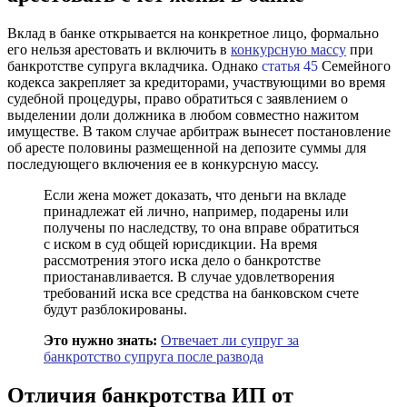
Вклад в банке открывается на конкретное лицо, формально
его нельзя арестовать и включить в
конкурсную массу
при
банкротстве супруга вкладчика. Однако
статья 45
Семейного
кодекса закрепляет за кредиторами, участвующими во время
судебной процедуры, право обратиться с заявлением о
выделении доли должника в любом совместно нажитом
имуществе. В таком случае арбитраж вынесет постановление
об аресте половины размещенной на депозите суммы для
последующего включения ее в конкурсную массу.
Если жена может доказать, что деньги на вкладе
принадлежат ей лично, например, подарены или
получены по наследству, то она вправе обратиться
с иском в суд общей юрисдикции. На время
рассмотрения этого иска дело о банкротстве
приостанавливается. В случае удовлетворения
требований иска все средства на банковском счете
будут разблокированы.
Это нужно знать:
Отвечает ли супруг за
банкротство супруга после развода
Отличия банкротства ИП от