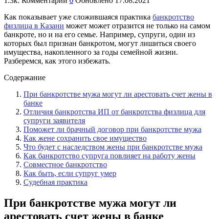
1.3к.
Комментарии
0
Обновлено
17.08.2021
Как показывает уже сложившаяся практика
банкротство
физлица в Казани
может может отразится не только на самом
банкроте, но и на его семье. Например, супруги, один из
которых был признан банкротом, могут лишиться своего
имущества, накопленного за годы семейной жизни.
Разберемся, как этого избежать.
Содержание
При банкротстве мужа могут ли арестовать счет жены в
банке
Отличия банкротства ИП от банкротства физлица для
супруги заявителя
Поможет ли брачный договор при банкротстве мужа
Как жене сохранить свое имущество
Что будет с наследством жены при банкротстве мужа
Как банкротство супруга повлияет на работу жены
Совместное банкротство
Как быть, если супруг умер
Судебная практика
При банкротстве мужа могут ли
арестовать счет жены в банке