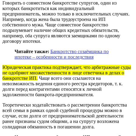
Говорить о совместном банкротстве супругов, один из
которых банкротиться как индивидуальный
предприниматель, можно только в исключительных случаях.
Например, когда жена была трудоустроена на ИП
собственного мужа. Чаще совместное банкротство
подразумевает наличие общих кредитных обязательств,
например, оба супруга являются заемщиками по одному
договору ипотеки.
Читайте также:
Банкротство созаёмщика по
ипотеке – особенности и последствия
Юридическая практика подтверждает, что арбитражные суды
не одобряют множественности в лице ответчика в делах о
банкротстве ИП.
Чаще всего они ссылаются на
невозможность ведения единого реестра кредиторов, т. к.
долги перед контрагентами относятся к личной
задолженности банкрота-предпринимателя.
Теоретически ходатайствовать о рассмотрении банкротства
всей семьи в рамках одной судебной процедуры можно в
случае, если долги от предпринимательской деятельности
ранее признаны судом общими, а на супругу возложена
солидарная обязанность в погашении долга.