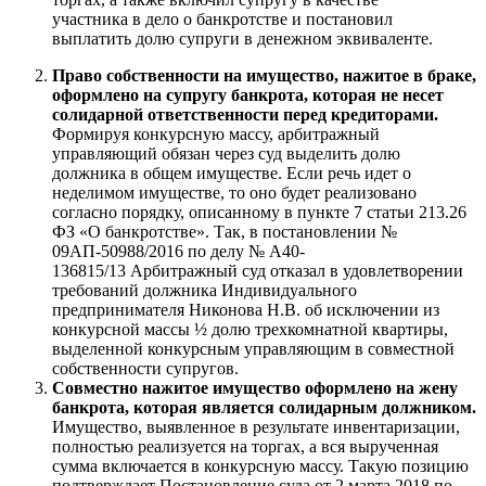
участника в дело о банкротстве и постановил
выплатить долю супруги в денежном эквиваленте.
Право собственности на имущество, нажитое в браке,
оформлено на супругу банкрота, которая не несет
солидарной ответственности перед кредиторами.
Формируя конкурсную массу, арбитражный
управляющий обязан через суд выделить долю
должника в общем имуществе. Если речь идет о
неделимом имуществе, то оно будет реализовано
согласно порядку, описанному в пункте 7 статьи 213.26
ФЗ «О банкротстве». Так, в постановлении №
09АП-50988/2016 по делу № А40-
136815/13 Арбитражный суд отказал в удовлетворении
требований должника Индивидуального
предпринимателя Никонова Н.В. об исключении из
конкурсной массы ½ долю трехкомнатной квартиры,
выделенной конкурсным управляющим в совместной
собственности супругов.
Совместно нажитое имущество оформлено на жену
банкрота, которая является солидарным должником.
Имущество, выявленное в результате инвентаризации,
полностью реализуется на торгах, а вся вырученная
сумма включается в конкурсную массу. Такую позицию
подтверждает Постановление суда от 2 марта 2018 по