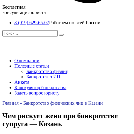
Бесплатная
консультация юриста
8 (919) 629-65-07
Работаем по всей России
Перейти
Search
к
for:
содержанию
О компании
Полезные статьи
Банкротство физлиц
Банкротство ИП
Анкета
Калькулятор банкротства
Задать вопрос юристу
Главная
»
Банкротство физических лиц в Казани
Чем рискует жена при банкротстве
супруга — Казань