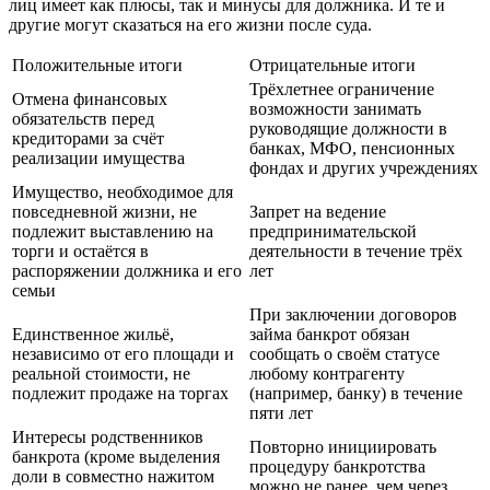
лиц имеет как плюсы, так и минусы для должника. И те и
другие могут сказаться на его жизни после суда.
Положительные итоги
Отрицательные итоги
Трёхлетнее ограничение
Отмена финансовых
возможности занимать
обязательств перед
руководящие должности в
кредиторами за счёт
банках, МФО, пенсионных
реализации имущества
фондах и других учреждениях
Имущество, необходимое для
повседневной жизни, не
Запрет на ведение
подлежит выставлению на
предпринимательской
торги и остаётся в
деятельности в течение трёх
распоряжении должника и его
лет
семьи
При заключении договоров
Единственное жильё,
займа банкрот обязан
независимо от его площади и
сообщать о своём статусе
реальной стоимости, не
любому контрагенту
подлежит продаже на торгах
(например, банку) в течение
пяти лет
Интересы родственников
Повторно инициировать
банкрота (кроме выделения
процедуру банкротства
доли в совместно нажитом
можно не ранее, чем через