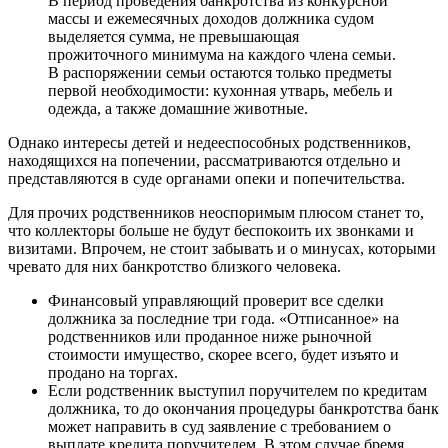
В период проведения банкротства из конкурсной
массы и ежемесячных доходов должника судом
выделяется сумма, не превышающая
прожиточного минимума на каждого члена семьи.
В распоряжении семьи остаются только предметы
первой необходимости: кухонная утварь, мебель и
одежда, а также домашние животные.
Однако интересы детей и недееспособных родственников,
находящихся на попечении, рассматриваются отдельно и
представляются в суде органами опеки и попечительства.
Для прочих родственников неоспоримым плюсом станет то,
что коллекторы больше не будут беспокоить их звонками и
визитами. Впрочем, не стоит забывать и о минусах, которыми
чревато для них банкротство близкого человека.
Финансовый управляющий проверит все сделки
должника за последние три года. «Отписанное» на
родственников или проданное ниже рыночной
стоимости имущество, скорее всего, будет изъято и
продано на торгах.
Если родственник выступил поручителем по кредитам
должника, то до окончания процедуры банкротства банк
может направить в суд заявление с требованием о
выплате кредита поручителем. В этом случае бремя