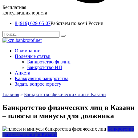
Бесплатная
консультация юриста
8 (919) 629-65-07
Работаем по всей России
Перейти
Search
к
for:
содержанию
О компании
Полезные статьи
Банкротство физлиц
Банкротство ИП
Анкета
Калькулятор банкротства
Задать вопрос юристу
Главная
»
Банкротство физических лиц в Казани
Банкротство физических лиц в Казани
– плюсы и минусы для должника
Банкротство
физических лиц в Казани