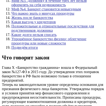
Миф №3. Должнику в течение трёх лет нельзя
оформлять на себя недвижимость
Миф №4. Банкрот становится невыездным
Что важно знать о минусах процедуры
Жизнь после банкротства
Какая выгода у кредиторов
Положительные и отрицательные последствия для
родственников должника
Какие долги нельзя списать
Упрощённое банкротство физлиц: облегчение
процедуры или новые сложности
Подведём итоги
Что говорит закон
Глава X «Банкротство гражданина» вошла в Федеральный
закон №127-ФЗ в 2015 году. До утверждения этих поправок
банкротство в РФ было возможно только в отношении
предприятий.
Теперь на законодательном уровне определены основания для
признания физического лица банкротом. Утверждены порядок
и условия принятия мер финансового оздоровления и
предупреждения несостоятельности. Прописаны процедуры,
регулирующие взаимоотношения должника и кредиторов,
если должник не способен в полном объёме выполнить